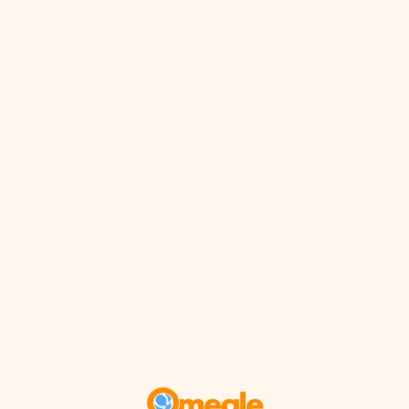
Преминаване
към
съдържанието