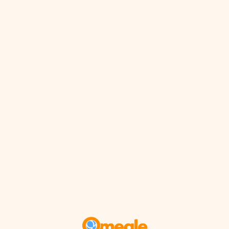
İçeriğe
geç