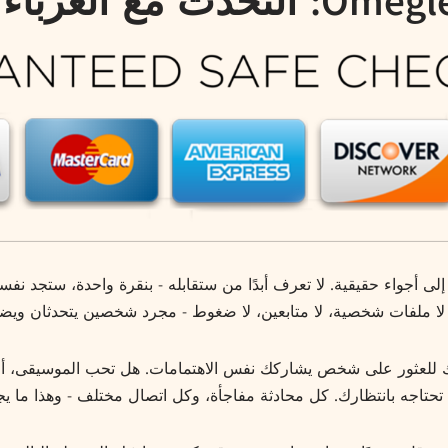
Omeg: التحدث مع الغرباء!
إلى أجواء حقيقية. لا تعرف أبدًا من ستقابله - بنقرة واحدة، ستجد ن
لا ملفات شخصية، لا متابعين، لا ضغوط - مجرد شخصين يتحدثان ويضح
ك للعثور على شخص يشاركك نفس الاهتمامات. هل تحب الموسيقى، أو 
تاجه بانتظارك. كل محادثة مفاجأة، وكل اتصال مختلف - وهذا ما يجعل Omegle إدما