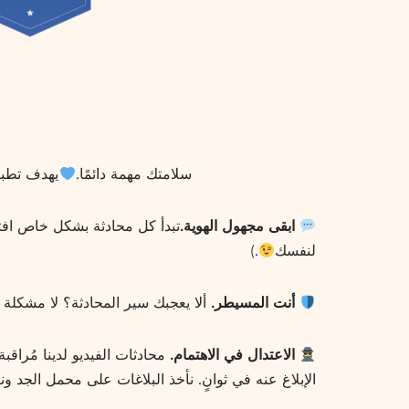
سلامتك مهمة دائمًا.
يهدف تطبيق Omegle إلى إجراء محادثات حقيقية وغير مفلترة، ولكن من المهم أيضًا أن
ابقى مجهول الهوية.
تبدأ كل محادثة بشكل خاص افتر
لنفسك
.)
أنت المسيطر.
ألا يعجبك سير المحادثة؟ لا مشكلة
الاعتدال في الاهتمام.
محادثات الفيديو لدينا مُراق
الإبلاغ عنه في ثوانٍ. نأخذ البلاغات على محمل الجد ونتحرك بس