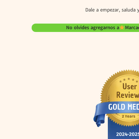
Dale a empezar, saluda y
No olvides agregarnos a
Marcad