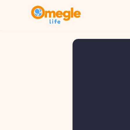
Ir
al
contenido