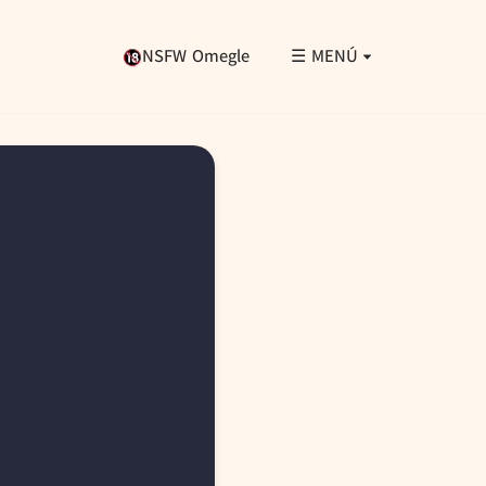
NSFW Omegle
☰ MENÚ