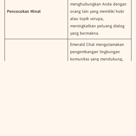
menghubungkan Anda dengan
Pencocokan Minat
orang lain yang memiliki hobi
atau topik serupa,
meningkatkan peluang dialog
yang bermakna.
Emerald Chat mengutamakan
pengembangan lingkungan
komunitas yang mendukung,
Fokus Komunitas
didukung oleh sistem yang kuat
untuk memastikan pengalaman
yang positif.
Tidak seperti banyak platform,
Emerald Chat memungkinkan
pengguna membuat profil
terperinci, sehingga
Pengaturan Profil
memudahkan untuk
menemukan dan terhubung
dengan individu yang berpikiran