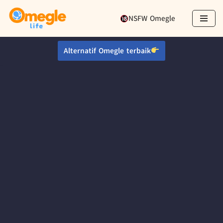
NSFW Omegle
Loncat
ke
Alternatif Omegle terbaik
konten