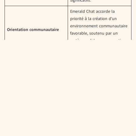
significatifs.
Emerald Chat accorde la
priorité à la création d’un
environnement communautaire
Orientation communautaire
favorable, soutenu par un
système solide pour garantir
une expérience positive.
Contrairement à de
nombreuses plateformes,
Emerald Chat permet aux
utilisateurs de créer des profils
Configuration du profil
détaillés, ce qui facilite la
recherche et la connexion avec
des personnes partageant les
mêmes idées.