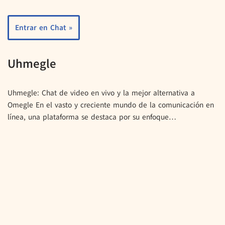
Entrar en Chat »
Uhmegle
Uhmegle: Chat de video en vivo y la mejor alternativa a
Omegle En el vasto y creciente mundo de la comunicación en
línea, una plataforma se destaca por su enfoque…
Entrar en Chat »
Joingy
¿Qué es Joingy? Joingy es un conocido servicio de chat de