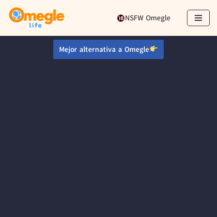
NSFW Omegle
Ir
al
Mejor alternativa a Omegle
contenido