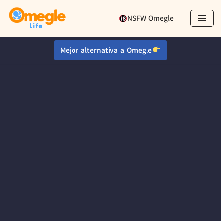
NSFW Omegle
Ir
al
Mejor alternativa a Omegle
contenido