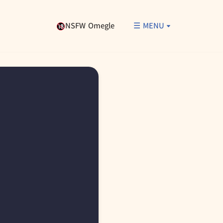
NSFW Omegle
☰ MENU