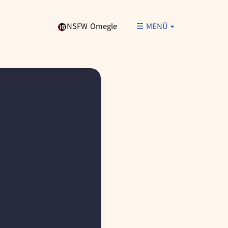
NSFW Omegle
☰ MENÜ