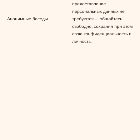
предоставление
персональных данных не
Анонимные беседы
требуются — общайтесь
свободно, сохраняя при этом
свою конфиденциальность и
личность.
Встроенные функции, такие
как сообщение об ошибке,
блокировка и проверка с
Инструменты модерации
помощью искусственного
интеллекта, обеспечивают
уважительную и безопасную
среду.
Не хотите общаться?
Нажмите «Далее», чтобы
Мгновенное переключение
мгновенно связаться с
новым собеседником —
легко, быстро и без усилий.