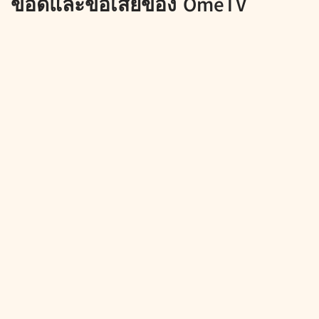
ข้อดีและข้อเสียของ OmeTV
ข้อดี:
อินเทอร์เฟซที่เป็นมิตรกับผู้ใช้:
OmeTV ได้รับการออกแบบโดย
คำนึงถึงความเรียบง่าย ทำให้ใครก็ตามสามารถเริ่มสนทนาได้
ทันที
การเข้าถึงทั่วโลก:
ด้วยผู้ใช้หลายล้านคนทั่วโลก OmeTV จึงมี
กลุ่มผู้คนที่มีความหลากหลายและกว้างขวางให้เชื่อมต่อด้วย
ใช้งานได้ฟรี:
ฟีเจอร์ส่วนใหญ่ของแอปนี้ใช้งานได้ฟรี ซึ่งถือเป็น
จุดดึงดูดใจผู้ใช้จำนวนมาก
การควบคุมอย่างมีประสิทธิผล:
ระบบการควบคุมดูแลของ
แพลตฟอร์มช่วยให้แน่ใจว่ามีสภาพแวดล้อมที่ปลอดภัยกว่าเมื่อ
เปรียบเทียบกับแอพแชทวิดีโออื่น ๆ
ข้อเสีย: