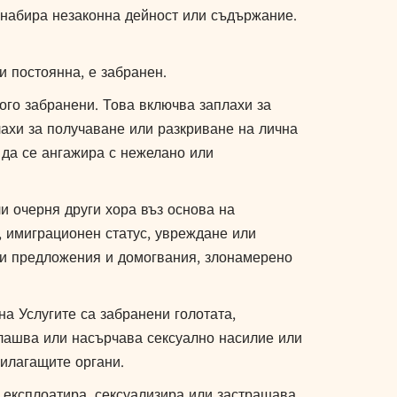
 набира незаконна дейност или съдържание.
и постоянна, е забранен.
ого забранени. Това включва заплахи за
лахи за получаване или разкриване на лична
 да се ангажира с нежелано или
и очерня други хора въз основа на
, имиграционен статус, увреждане или
лни предложения и домогвания, злонамерено
а Услугите са забранени голотата,
лашва или насърчава сексуално насилие или
рилагащите органи.
 експлоатира, сексуализира или застрашава