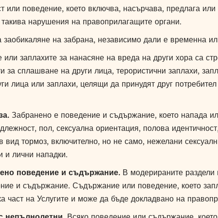
т или поведение, което включва, насърчава, предлага или
а такива нарушения на правоприлагащите органи.
 заобикаляне на забрана, независимо дали е временна ил
 или заплахите за нанасяне на вреда на други хора са стр
и за сплашване на други лица, терористични заплахи, зап
и лица или заплахи, целящи да принудят друг потребител
за.
Забранено е поведение и съдържание, което напада ил
адлежност, пол, сексуална ориентация, полова идентичност
в вид тормоз, включително, но не само, нежелани сексуа
 и лични нападки.
зено поведение и съдържание.
В модерираните раздели н
ение и съдържание. Съдържание или поведение, което зап
ка част на Услугите и може да бъде докладвано на правоп
с непълнолетни.
Всяко поведение или съдържание, което