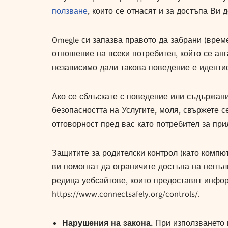
ползване
, които се отнасят и за достъпа Ви 
Omegle си запазва правото да забрани (врем
отношение на всеки потребител, който се ан
независимо дали такова поведение е иденти
Ако се сблъскате с поведение или съдържание
безопасността на Услугите, моля, свържете с
отговорност пред вас като потребител за при
Защитите за родителски контрол (като компю
ви помогнат да ограничите достъпа на непъ
редица уебсайтове, които предоставят инфор
https://www.connectsafely.org/controls/.
Нарушения на закона.
При използването 