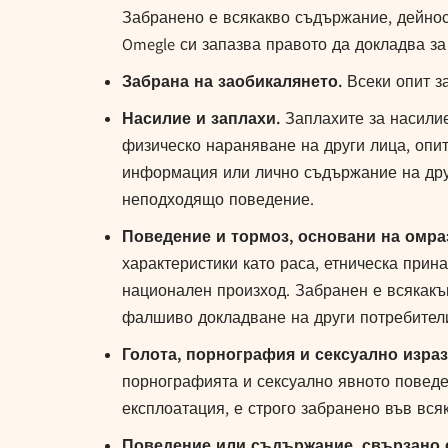
Забранено е всякакво съдържание, дейнос
Omegle си запазва правото да докладва з
Забрана на заобикалянето.
Всеки опит за
Насилие и заплахи.
Заплахите за насилие
физическо нараняване на други лица, опит
информация или лично съдържание на друг
неподходящо поведение.
Поведение и тормоз, основани на омра
характеристики като раса, етническа прин
национален произход. Забранен е всякакъ
фалшиво докладване на други потребители
Голота, порнография и сексуално изра
порнографията и сексуално явното повед
експлоатация, е строго забранено във вся
Поведение или съдържание, свързано 