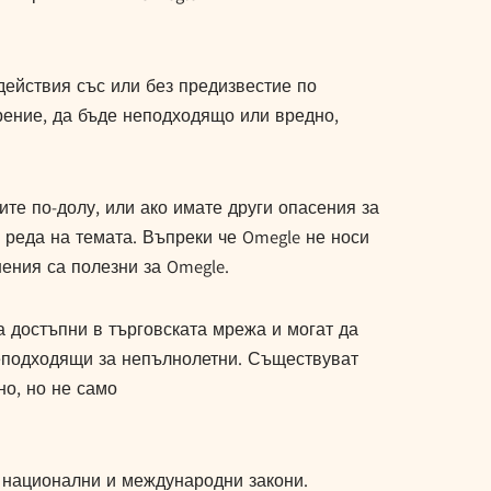
действия със или без предизвестие по
трение, да бъде неподходящо или вредно,
ите по-долу, или ако имате други опасения за
в реда на темата. Въпреки че Omegle не носи
шения са полезни за Omegle.
а достъпни в търговската мрежа и могат да
неподходящи за непълнолетни. Съществуват
но, но не само
 национални и международни закони.