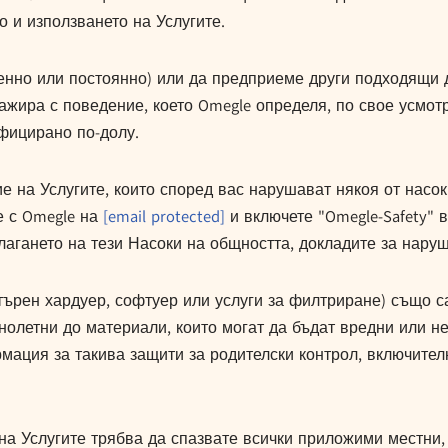
до и използването на Услугите.
енно или постоянно) или да предприеме други подходящи 
гажира с поведение, което Omegle определя, по свое усмо
фицирано по-долу.
 на Услугите, които според вас нарушават някоя от насок
е с Omegle на
[email protected]
и включете "Omegle-Safety" 
лагането на тези Насоки на общността, докладите за нару
търен хардуер, софтуер или услуги за филтриране) също с
лнолетни до материали, които могат да бъдат вредни или 
мация за такива защити за родителски контрол, включител
на Услугите трябва да спазвате всички приложими местни,