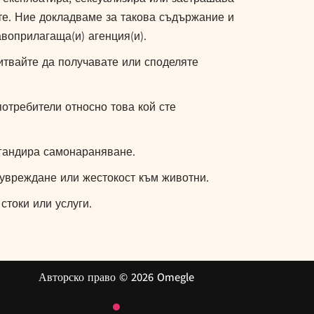
ите. Ние докладваме за такова съдържание и
воприлагаща(и) агенция(и).
итвайте да получавате или споделяте
потребители относно това кой сте
гандира самонараняване.
увреждане или жестокост към животни.
стоки или услуги.
Авторско право © 2026
Omegle