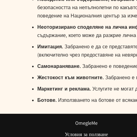
безопасността на непълнолетни по какъвто
поведение на Националния център за изчез
Неоторизирано споделяне на лична ин
съдържание, което може да разкрие лична
Имитация.
Забранено е да се представяте 
(включително чрез предоставяне на невяр
Самонараняване.
Забранено е поведение
Жестокост към животните.
Забранено е п
Маркетинг и реклама.
Услугите не могат 
Ботове.
Използването на ботове от всякак
OmegleMe
Условия за ползване