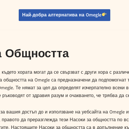
Най-добра алтернатива на Omegle
а Общността
където хората могат да се свързват с други хора с различе
на общността на Omegle са предназначени да подпомогнат т
 Omegle. Те нямат за цел да определят изчерпателно всеки
ръководят от здравия разум и очакването, че трябва да с
за вашия достъп до и използване на уебсайта на Omegle и 
ва правото да преразглежда тези Насоки за общността по вс
угите. Настоящите Насоки за общността са в допълнение 