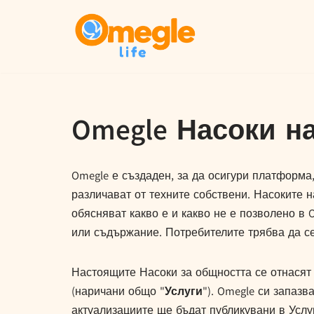
Преминаване
към
съдържанието
Omegle Насоки н
Omegle е създаден, за да осигури платформа, 
различават от техните собствени. Насоките 
обясняват какво е и какво не е позволено в
или съдържание. Потребителите трябва да се 
Настоящите Насоки за общността се отнасят 
(наричани общо "
Услуги
"). Omegle си запаз
актуализациите ще бъдат публикувани в Усл