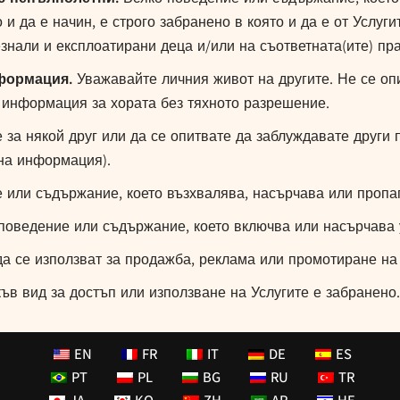
 и да е начин, е строго забранено в която и да е от Услуг
нали и експлоатирани деца и/или на съответната(ите) пра
формация.
Уважавайте личния живот на другите. Не се оп
 информация за хората без тяхното разрешение.
за някой друг или да се опитвате да заблуждавате други 
на информация).
 или съдържание, което възхвалява, насърчава или пропа
оведение или съдържание, което включва или насърчава 
да се използват за продажба, реклама или промотиране на 
ъв вид за достъп или използване на Услугите е забранено.
EN
FR
IT
DE
ES
PT
PL
BG
RU
TR