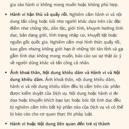
gia vào hành vi không mong muốn hoặc không phù hợp.
Hành vi hận thù và quấy rối.
Nghiêm cấm hành vi và nội
dung tấn công hoặc bôi nhọ người khác dựa trên các đặc
điểm như chủng tộc, dân tộc, giới tính, khuynh hướng tình
dục, bản dạng giới, tình trạng nhập cư, khuyết tật hoặc
nguồn gốc quốc gia. Nghiêm cấm mọi hình thức quấy rối,
bao gồm nhưng không giới hạn ở những lời tán tỉnh và gạ
gẫm tình dục không mong muốn, báo cáo sai sự thật ác ý
về người dùng khác và tấn công cá nhân.
Ảnh khoả thân, Nội dung khiêu dâm và Hành vi và Nội
dung khiêu dâm.
Ảnh khoả thân, nội dung khiêu dâm,
hành vi và nội dung khiêu dâm đều bị cấm trên các phần
được kiểm duyệt của Dịch vụ. Nội dung hoặc hành vi đe
dọa hoặc khuyến khích bạo lực hoặc bóc lột tình dục đều
bị nghiêm cấm trên bất kỳ phần nào của Dịch vụ và có thể
bị báo cáo cho cơ quan thực thi pháp luật.
Hành vi hoặc Nội dung liên quan đến trẻ vị thành