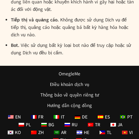
dung liên quan hoặc khuyến khích hành vi gây hại hoặc tàn
ác đối với động vật.
Tiếp thị và quảng cáo.
Không được sử dụng Dịch vụ để
tiếp thị, quảng cáo hoặc quảng bá bất kỳ hàng hóa hoặc
dịch vụ nào.
Bot.
Việc sử dụng bất kỳ loại bot nào để truy cập hoặc sử
dụng Dịch vụ đều bị cấm.
OmegleMe
Điều khoản dịch vụ
Thông báo về quyền riêng tư
Hướng dẫn cộng đồng
EN
FR
IT
DE
ES
PT
PL
BG
RU
TR
JA
KO
ZH
AR
HE
TL
VI