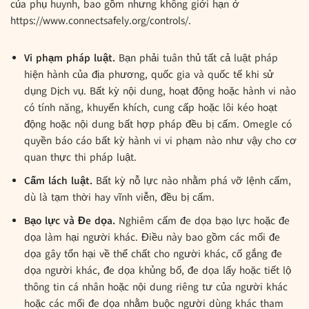
của phụ huynh, bao gồm nhưng không giới hạn ở
https://www.connectsafely.org/controls/.
Vi phạm pháp luật.
Bạn phải tuân thủ tất cả luật pháp
hiện hành của địa phương, quốc gia và quốc tế khi sử
dụng Dịch vụ. Bất kỳ nội dung, hoạt động hoặc hành vi nào
có tính năng, khuyến khích, cung cấp hoặc lôi kéo hoạt
động hoặc nội dung bất hợp pháp đều bị cấm. Omegle có
quyền báo cáo bất kỳ hành vi vi phạm nào như vậy cho cơ
quan thực thi pháp luật.
Cấm lách luật.
Bất kỳ nỗ lực nào nhằm phá vỡ lệnh cấm,
dù là tạm thời hay vĩnh viễn, đều bị cấm.
Bạo lực và Đe dọa.
Nghiêm cấm đe dọa bạo lực hoặc đe
dọa làm hại người khác. Điều này bao gồm các mối đe
dọa gây tổn hại về thể chất cho người khác, cố gắng đe
dọa người khác, đe dọa khủng bố, đe dọa lấy hoặc tiết lộ
thông tin cá nhân hoặc nội dung riêng tư của người khác
hoặc các mối đe dọa nhằm buộc người dùng khác tham