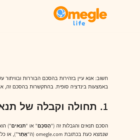
דלג
לתוכן
באמצעות בינדציה סופית. בהתקשרות בהסכם זה, א
1. תחולה וקבלה של תנאים אלה
הסכם תנאים והגבלות זה ("
הֶסכֵּם
" או "
תנאים
") הוא ה
שנמצא כעת בכתובת omegle.com (ה"
אֲתַר
”), או כל 