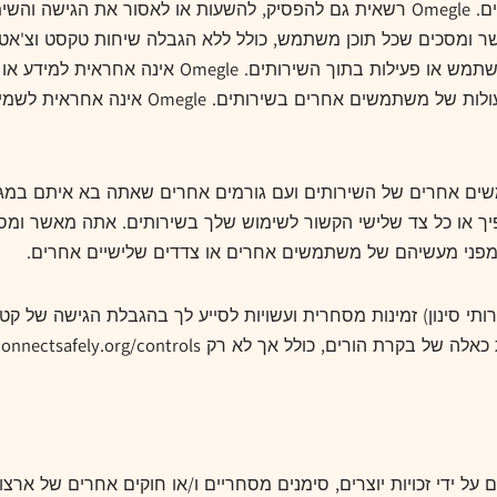
שיקול דעתה, לעשות זאת בקשר עם אספקת השירותים. Omegle רשאית גם להפסיק, להשעו
Omegle לא תישא בשום מקרה באחריות לכל תוכן משתמש א
באמצעותם, וגם Omegle אינה אחראית לתוכן א
ם אחרים של השירותים ועם גורמים אחרים שאתה בא איתם במגע
ל אחריות כלפיך או כל צד שלישי הקשור לשימוש שלך בשירותים. אתה מא
ותי סינון) זמינות מסחרית ועשויות לסייע לך בהגבלת הגישה של קטי
ל אך לא רק https://www.connectsafely.org/controls/.
 על ידי זכויות יוצרים, סימנים מסחריים ו/או חוקים אחרים של אר