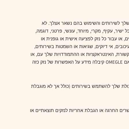
שלך לשירותים והשימוש בהם נשאר אצלך. לא
 ישיר, עקיף, מקרי, מיוחד, עונשי, פרטני, דוגמה,
 או עבור כל נזק לפציעה אישית או גופנית או
כובים, אי דיוקים, שגיאות או השמטות בשירותים,
ל ידי OMEGLE או על ידי שימוש על ידי צד שלישי (שלישי) השתמש בשירותים מכל סיבה שהיא, או (IV) התקשורת, האינטראקציות או ההתמודדויות שלך עם, או
התנהלותם של, משתמשים אחרים של השירותים, בין אם מבוססים על אחריות, חוזה, עוולה (כולל רשלנות אחרת), , ובין אם OMEGLE קיבלה מידע על האפשרות של נזק כזה
ימוש שלך או חוסר היכולת שלך להשתמש בשירותים (כולל אך לא מוגבלת
O לבינך. תחומי שיפוט מסוימים אינם מאפשרים החרגה או הגבלת אחריות לנזקים תוצאתיים או