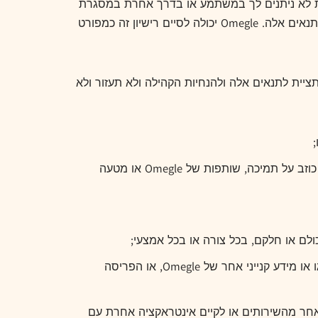
יות לא ניתנים לך במשתמע או בדרך אחרת במסגרת
זכויות קניין רוחני כלשהן בבעלות או בשליטת Omegle או מעניקי הרישיונות שלה, למעט רישיונות וזכויות שניתנו במפורש בתנאים אלה. Omegle יכולה לסיים רישיון זה כמפורט
ית לתנאים אלה ולהנחיות הקהילה ולא תעזור ולא
להשתמש בשירותים לכל מטרה מסחרית או אחרת שאינה מותרת במפורש על פי תנאים אלה או באופן המרמז באופן כוזב על תמיכה, שותפות של Omegle או מטעה
לם או חלקם, בכל צורה או בכל אמצעי;
להשתמש, להציג, לשקף או למסגר את השירותים או כל רכיב בודד בתוך השירותים, שם Omegle, כל סימן מסחרי, לוגו או מידע קנייני אחר של Omegle, או הפריסה
 אחר מהשירותים או לקיים אינטראקציה אחרת עם