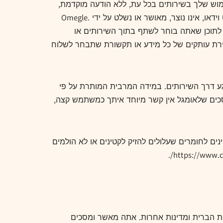
ת או לאסור את הגישה והשימוש שלך בשירותים בכל עת, ללא הודעה מוקדמת,
מכל סיבה שהיא לפי שיקול דעתה הבלעדי. אתה מאשר ומסכים שכל תוכן משתמש, כולל ללא הגבלה שיחות טקסט וצ'אט וידאו, אינו נוצר, מאושר או נשלט על ידי Omegle.
ו פעילות בתוך השירותים. Omegle אינה אחראית למידע או לתוכן שאתה בוחר לשתף בתוך השירותים או
ו לפעולות של משתמשים אחרים בשירותים. Omegle אינה אחראית לשמירת עותקים של כל מידע או תקשורת שתבחר לשלוח
 דרך השירותים. במידה המרבית המותרת על פי
שר ומסכים שלאומגל אין קשר מיוחד איתך כמשתמש קצה,
נים לחומרים שעלולים להזיק לקטינים או לא הולמים
צות הברית ומדינות אחרות. אתה מאשר ומסכים