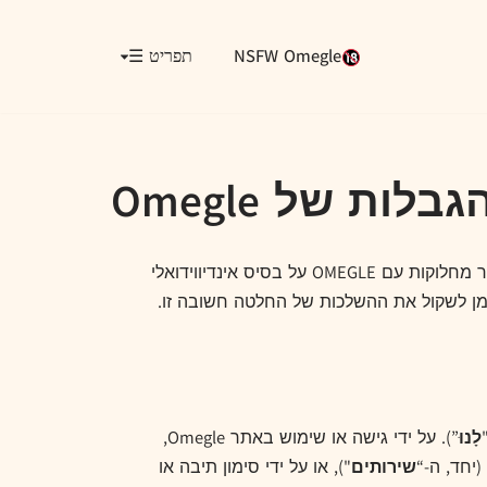
NSFW Omegle
תפריט ☰
ות של Omegle
חשוב: אנא עיין בזהירות בהסכם הבוררות ובוויתור על תובענה ייצוגית המפורטים בסעיף 9 להלן, שכן זה ידרוש ממך לפתור מחלוקות עם OMEGLE על בסיס אינדיווידואלי
ן לשקול את ההשלכות של החלטה חשובה זו.
לָנוּ
”). על ידי גישה או שימוש באתר Omegle,
שירותים
"), או על ידי סימון תיבה או