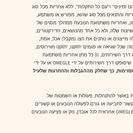
כמות שהם" ו"כפי שהם זמינים" ו"עם כל התקלות", ללא אחריות מכל סוג
יות והתנאים מכל סוג שהוא, מפורש או משתמע,
 סחירות, התאמה ל-A מטרה מסוימת (גם אם OMEGLE הומלצה למטרה כזו), ואחריות משתמעת הנובעת ממהלך מסוים של
 המסונפות שלה או נותני הרישיונות שלה, ולא כל אחד מהנושאים, הדירקטורים,
ה מייצגים או נותנים את הצו (מקבל) אכל, אמת,
שלם , מהימן או ללא שגיאות, (II) שהשירותים יהיו זמינים תמיד או יהיו ללא הפרעה, נגישים, בזמן, מגיבים או מאובטחים, (III) שכל שגיאה או פגמים יתוקנו, יתוקנו מווירוסים,
 תוכן זמין בשירותים או דרך השירותים, (ו) כל מתן אחריות משתמעת
לשירותים, או מתן אחריות משתמעת לשירותים. (VI) שכל תוכן המסופק באמצעות השירותים אינו מפר. שום מידע או ייעוץ שיסופקו דרך השירותים על ידי OMEGLE או על ידי
סוימות, כך שחלק מההגבלות וההחרגות שלעיל
ערבות באשר להתנהלות, פעולות או השמטות של
תים. אתה מאשר ומסכים שאתה תסתכל אך ורק אל המשתמשים האחרים, ולא OMGLE, בכל הקשור לתביעה או גורם לפעולה הנובעים או קשורים
לפעולות או התנהלות של משתמשים אחרים בשירות. במידה המלאה המותרת על פי החוק החל, בשום נסיבות לא תהיה OMEGLE אחראית לכל אובדן, נזק או פציעה הנובעים