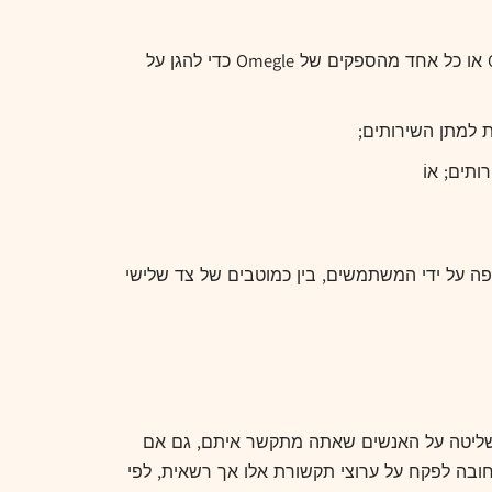
להימנע, לעקוף, להסיר, להשבית, לפגום, לבטל או לנסות בדרך אחרת לעקוף כל אמצעי טכנולוגי שיושם על ידי Omegle או כל אחד מהספקים של Omegle כדי להגן על
 למתן השירותים;
תים; אוֹ
יפה על ידי המשתמשים, בין כמוטבים של צד שלישי
 לאפשר למשתמשים לתקשר עם משתמשים אחרים. Omegle לא מפעילה כל שליטה על האנשים שאתה מתקשר איתם, גם אם
ובה לפקח על ערוצי תקשורת אלו אך רשאית, לפי