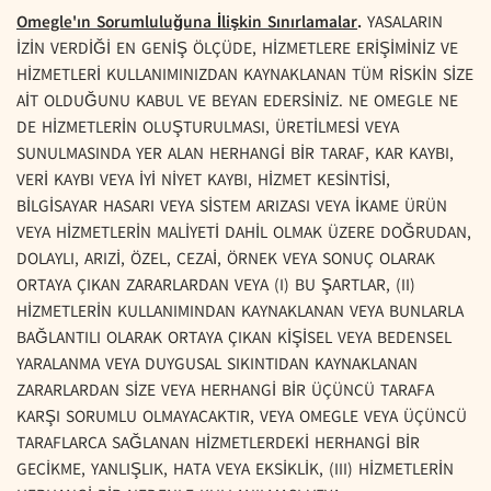
Omegle'ın Sorumluluğuna İlişkin Sınırlamalar
.
YASALARIN
İZİN VERDİĞİ EN GENİŞ ÖLÇÜDE, HİZMETLERE ERİŞİMİNİZ VE
HİZMETLERİ KULLANIMINIZDAN KAYNAKLANAN TÜM RİSKİN SİZE
AİT OLDUĞUNU KABUL VE BEYAN EDERSİNİZ. NE OMEGLE NE
DE HİZMETLERİN OLUŞTURULMASI, ÜRETİLMESİ VEYA
SUNULMASINDA YER ALAN HERHANGİ BİR TARAF, KAR KAYBI,
VERİ KAYBI VEYA İYİ NİYET KAYBI, HİZMET KESİNTİSİ,
BİLGİSAYAR HASARI VEYA SİSTEM ARIZASI VEYA İKAME ÜRÜN
VEYA HİZMETLERİN MALİYETİ DAHİL OLMAK ÜZERE DOĞRUDAN,
DOLAYLI, ARIZİ, ÖZEL, CEZAİ, ÖRNEK VEYA SONUÇ OLARAK
ORTAYA ÇIKAN ZARARLARDAN VEYA (I) BU ŞARTLAR, (II)
HİZMETLERİN KULLANIMINDAN KAYNAKLANAN VEYA BUNLARLA
BAĞLANTILI OLARAK ORTAYA ÇIKAN KİŞİSEL VEYA BEDENSEL
YARALANMA VEYA DUYGUSAL SIKINTIDAN KAYNAKLANAN
ZARARLARDAN SİZE VEYA HERHANGİ BİR ÜÇÜNCÜ TARAFA
KARŞI SORUMLU OLMAYACAKTIR, VEYA OMEGLE VEYA ÜÇÜNCÜ
TARAFLARCA SAĞLANAN HİZMETLERDEKİ HERHANGİ BİR
GECİKME, YANLIŞLIK, HATA VEYA EKSİKLİK, (III) HİZMETLERİN