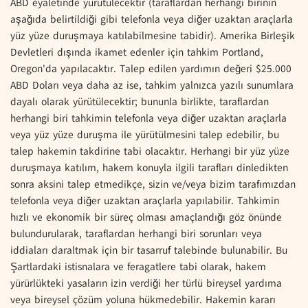
ABD eyaletinde yürütülecektir (taraflardan herhangi birinin
aşağıda belirtildiği gibi telefonla veya diğer uzaktan araçlarla
yüz yüze duruşmaya katılabilmesine tabidir). Amerika Birleşik
Devletleri dışında ikamet edenler için tahkim Portland,
Oregon'da yapılacaktır. Talep edilen yardımın değeri $25.000
ABD Doları veya daha az ise, tahkim yalnızca yazılı sunumlara
dayalı olarak yürütülecektir; bununla birlikte, taraflardan
herhangi biri tahkimin telefonla veya diğer uzaktan araçlarla
veya yüz yüze duruşma ile yürütülmesini talep edebilir, bu
talep hakemin takdirine tabi olacaktır. Herhangi bir yüz yüze
duruşmaya katılım, hakem konuyla ilgili tarafları dinledikten
sonra aksini talep etmedikçe, sizin ve/veya bizim tarafımızdan
telefonla veya diğer uzaktan araçlarla yapılabilir. Tahkimin
hızlı ve ekonomik bir süreç olması amaçlandığı göz önünde
bulundurularak, taraflardan herhangi biri sorunları veya
iddiaları daraltmak için bir tasarruf talebinde bulunabilir. Bu
Şartlardaki istisnalara ve feragatlere tabi olarak, hakem
yürürlükteki yasaların izin verdiği her türlü bireysel yardıma
veya bireysel çözüm yoluna hükmedebilir. Hakemin kararı