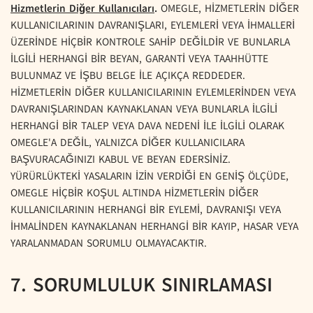
Hizmetlerin Diğer Kullanıcıları
.
OMEGLE, HİZMETLERİN DİĞER
KULLANICILARININ DAVRANIŞLARI, EYLEMLERİ VEYA İHMALLERİ
ÜZERİNDE HİÇBİR KONTROLE SAHİP DEĞİLDİR VE BUNLARLA
İLGİLİ HERHANGİ BİR BEYAN, GARANTİ VEYA TAAHHÜTTE
BULUNMAZ VE İŞBU BELGE İLE AÇIKÇA REDDEDER.
HİZMETLERİN DİĞER KULLANICILARININ EYLEMLERİNDEN VEYA
DAVRANIŞLARINDAN KAYNAKLANAN VEYA BUNLARLA İLGİLİ
HERHANGİ BİR TALEP VEYA DAVA NEDENİ İLE İLGİLİ OLARAK
OMEGLE'A DEĞİL, YALNIZCA DİĞER KULLANICILARA
BAŞVURACAĞINIZI KABUL VE BEYAN EDERSİNİZ.
YÜRÜRLÜKTEKİ YASALARIN İZİN VERDİĞİ EN GENİŞ ÖLÇÜDE,
OMEGLE HİÇBİR KOŞUL ALTINDA HİZMETLERİN DİĞER
KULLANICILARININ HERHANGİ BİR EYLEMİ, DAVRANIŞI VEYA
İHMALİNDEN KAYNAKLANAN HERHANGİ BİR KAYIP, HASAR VEYA
YARALANMADAN SORUMLU OLMAYACAKTIR.
7. SORUMLULUK SINIRLAMASI