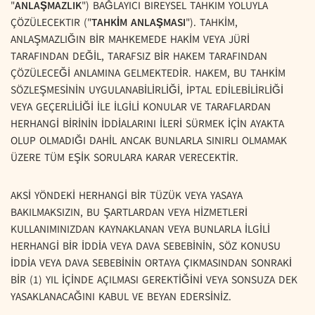
"
ANLAŞMAZLIK
") BAĞLAYICI BIREYSEL TAHKIM YOLUYLA
ÇÖZÜLECEKTIR ("
TAHKİM ANLAŞMASI
"). TAHKİM,
ANLAŞMAZLIĞIN BİR MAHKEMEDE HAKİM VEYA JÜRİ
TARAFINDAN DEĞİL, TARAFSIZ BİR HAKEM TARAFINDAN
ÇÖZÜLECEĞİ ANLAMINA GELMEKTEDİR. HAKEM, BU TAHKİM
SÖZLEŞMESİNİN UYGULANABİLİRLİĞİ, İPTAL EDİLEBİLİRLİĞİ
VEYA GEÇERLİLİĞİ İLE İLGİLİ KONULAR VE TARAFLARDAN
HERHANGİ BİRİNİN İDDİALARINI İLERİ SÜRMEK İÇİN AYAKTA
OLUP OLMADIĞI DAHİL ANCAK BUNLARLA SINIRLI OLMAMAK
ÜZERE TÜM EŞİK SORULARA KARAR VERECEKTİR.
AKSİ YÖNDEKİ HERHANGİ BİR TÜZÜK VEYA YASAYA
BAKILMAKSIZIN, BU ŞARTLARDAN VEYA HİZMETLERİ
KULLANIMINIZDAN KAYNAKLANAN VEYA BUNLARLA İLGİLİ
HERHANGİ BİR İDDİA VEYA DAVA SEBEBİNİN, SÖZ KONUSU
İDDİA VEYA DAVA SEBEBİNİN ORTAYA ÇIKMASINDAN SONRAKİ
BİR (1) YIL İÇİNDE AÇILMASI GEREKTİĞİNİ VEYA SONSUZA DEK
YASAKLANACAĞINI KABUL VE BEYAN EDERSİNİZ.