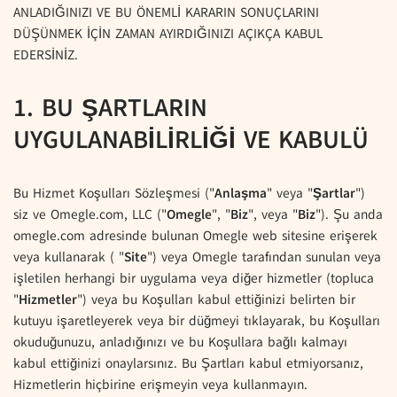
ANLADIĞINIZI VE BU ÖNEMLİ KARARIN SONUÇLARINI
DÜŞÜNMEK İÇİN ZAMAN AYIRDIĞINIZI AÇIKÇA KABUL
EDERSİNİZ.
1. BU ŞARTLARIN
UYGULANABİLİRLİĞİ VE KABULÜ
Bu Hizmet Koşulları Sözleşmesi ("
Anlaşma
" veya "
Şartlar
")
siz ve Omegle.com, LLC ("
Omegle
", "
Biz
", veya "
Biz
"). Şu anda
omegle.com adresinde bulunan Omegle web sitesine erişerek
veya kullanarak ( "
Site
") veya Omegle tarafından sunulan veya
işletilen herhangi bir uygulama veya diğer hizmetler (topluca
"
Hizmetler
") veya bu Koşulları kabul ettiğinizi belirten bir
kutuyu işaretleyerek veya bir düğmeyi tıklayarak, bu Koşulları
okuduğunuzu, anladığınızı ve bu Koşullara bağlı kalmayı
kabul ettiğinizi onaylarsınız. Bu Şartları kabul etmiyorsanız,
Hizmetlerin hiçbirine erişmeyin veya kullanmayın.