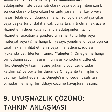
etkileşimlerinizle bağlantılı olarak veya etkileşimlerinizin bir
sonucu olarak ortaya çıkan her türlü yaralanma, kayıp veya
hasar (telafi edici, doğrudan, arızi, sonuç olarak ortaya çıkan
veya başka türlü) dahil ancak bunlarla sınırlı olmamak üzere
Hizmetlerin diğer kullanıcılarıyla etkileşimleriniz, (iv)
Hizmetler aracılığıyla gönderdiğiniz her türlü bilgi veya
materyal veya (v) herhangi bir yasayı, yönetmeliği veya üçüncü
taraf haklarını ihlal etmeniz veya ihlal ettiğiniz iddiası
(yukarıda belirtilenlerin tümü, "
Talepler
"). Omegle, herhangi
bir İddianın savunmasının münhasır kontrolünü üstlenebilir
(bu, Omegle'yi tazmin etme yükümlülüğünüzü ortadan
kaldırmaz) ve böyle bir durumda Omegle ile tam işbirliği
yapmayı kabul edersiniz. Omegle'nin önceden yazılı izni
olmadan herhangi bir İddiayı çözüme kavuşturamazsınız.
9. UYUŞMAZLIK ÇÖZÜMÜ:
TAHKİM ANLAŞMASI