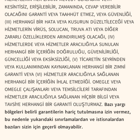
KESİNTİSİZ, ERİŞİLEBİLİR, ZAMANINDA, CEVAP VEREBİLİR
OLACAĞINI GARANTİ VEYA TAAHHÜT ETMEZ, VEYA GÜVENLİĞİ,
(III) HERHANGİ BİR HATA VEYA KUSURUN DÜZELTİLECEĞİ VEYA
HİZMETLERİN VİRÜS, SOLUCAN, TRUVA ATI VEYA DİĞER
ZARARLI ÖZELLİKLERDEN ARINDIRILMIŞ OLACAĞI, (IV)
HİZMETLERDE VEYA HİZMETLER ARACILIĞIYLA SUNULAN
HERHANGİ BİR İÇERİĞİN DOĞRULUĞU, GÜVENİLİRLİĞİ,
GÜNCELLİĞİ VEYA EKSİKSİZLİĞİ, (V) TİCARETİN SEYRİNDEN
VEYA KULLANIMINDAN KAYNAKLANAN HERHANGİ BİR ZIMNİ
GARANTİ VEYA (VI) HİZMETLER ARACILIĞIYLA SAĞLANAN
HERHANGİ BİR İÇERİĞİN İHLAL ETMEDİĞİ. OMEGLE VEYA
OMEGLE ÇALIŞANLARI VEYA TEMSİLCİLERİ TARAFINDAN
HİZMETLER ARACILIĞIYLA SAĞLANAN HİÇBİR BİLGİ VEYA
TAVSİYE HERHANGİ BİR GARANTİ OLUŞTURMAZ.
Bazı yargı
bölgeleri belirli garantilerin hariç tutulmasına izin vermez,
bu nedenle yukarıdaki sınırlamalardan ve istisnalardan
bazıları sizin için geçerli olmayabilir.