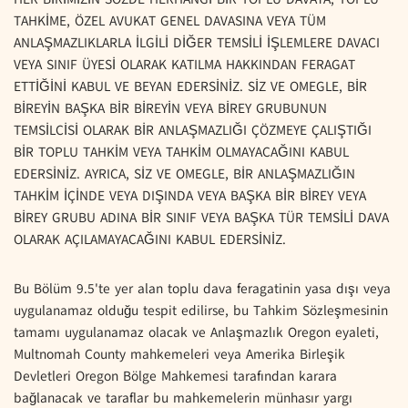
TAHKİME, ÖZEL AVUKAT GENEL DAVASINA VEYA TÜM
ANLAŞMAZLIKLARLA İLGİLİ DİĞER TEMSİLİ İŞLEMLERE DAVACI
VEYA SINIF ÜYESİ OLARAK KATILMA HAKKINDAN FERAGAT
ETTİĞİNİ KABUL VE BEYAN EDERSİNİZ. SİZ VE OMEGLE, BİR
BİREYİN BAŞKA BİR BİREYİN VEYA BİREY GRUBUNUN
TEMSİLCİSİ OLARAK BİR ANLAŞMAZLIĞI ÇÖZMEYE ÇALIŞTIĞI
BİR TOPLU TAHKİM VEYA TAHKİM OLMAYACAĞINI KABUL
EDERSİNİZ. AYRICA, SİZ VE OMEGLE, BİR ANLAŞMAZLIĞIN
TAHKİM İÇİNDE VEYA DIŞINDA VEYA BAŞKA BİR BİREY VEYA
BİREY GRUBU ADINA BİR SINIF VEYA BAŞKA TÜR TEMSİLİ DAVA
OLARAK AÇILAMAYACAĞINI KABUL EDERSİNİZ.
Bu Bölüm 9.5'te yer alan toplu dava feragatinin yasa dışı veya
uygulanamaz olduğu tespit edilirse, bu Tahkim Sözleşmesinin
tamamı uygulanamaz olacak ve Anlaşmazlık Oregon eyaleti,
Multnomah County mahkemeleri veya Amerika Birleşik
Devletleri Oregon Bölge Mahkemesi tarafından karara
bağlanacak ve taraflar bu mahkemelerin münhasır yargı