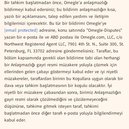
Bir tahkim başlatmadan önce, Omegle'a anlaşmazlığı
bildirmeyi kabul edersiniz; bu bildirim anlaşmazlığın kısa,
yazılı bir açıklamasını, talep edilen yardımı ve iletişim
bilgilerinizi içerecektir. Bu tür bir bildirimi Omegle'ye
[email protected]
adresine, konu satırında "Omegle-Disputes"
yazan bir e-posta ile ve ABD postası ile Omegle.com, LLC, c/o
Northwest Registered Agent LLC, 7901 4th St. N., Suite 300, St.
Petersburg, FL 33702 adresine göndermelisiniz. Taraflar, bu
bölüm kapsamında gerekli olan bildirime tabi olan herhangi
bir Anlaşmazlığı gayri resmi müzakere yoluyla çözmek için
ellerinden gelen çabayı göstermeyi kabul eder ve iyi niyetli
müzakereler, taraflardan birinin bu Koşullara uygun olarak bir
dava veya tahkim başlatmasının bir koşulu olacaktır. İyi
niyetli bir müzakere çabasından sonra, birimiz Anlaşmazlığın
gayri resmi olarak çözülmediğini ve çözülemeyeceğini
düşünürse, tahkime gitmek isteyen taraf, tahkimi
başlatmadan önce diğer tarafı e-posta yoluyla bilgilendirmeyi
kabul eder.