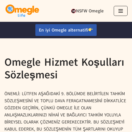
NSFW Omegle
İçeriğe
geç
En iyi Omegle alternatifi
Omegle Hizmet Koşulları
Sözleşmesi
ÖNEMLİ: LÜTFEN AŞAĞIDAKİ 9. BÖLÜMDE BELİRTİLEN TAHKİM
SÖZLEŞMESİNİ VE TOPLU DAVA FERAGATNAMESİNİ DİKKATLİCE
GÖZDEN GEÇİRİN, ÇÜNKÜ OMEGLE İLE OLAN
ANLAŞMAZLIKLARINIZI NİHAİ VE BAĞLAYICI TAHKİM YOLUYLA
BİREYSEL OLARAK ÇÖZMENİZ GEREKECEKTİR. BU SÖZLEŞMEYİ
KABUL EDEREK, BU SÖZLEŞMENİN TÜM ŞARTLARINI OKUYUP