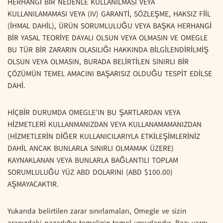
HERHANGİ BİR NEDENLE KULLANILMASI VEYA
KULLANILAMAMASI VEYA (IV) GARANTİ, SÖZLEŞME, HAKSIZ FİİL
(İHMAL DAHİL), ÜRÜN SORUMLULUĞU VEYA BAŞKA HERHANGİ
BİR YASAL TEORİYE DAYALI OLSUN VEYA OLMASIN VE OMEGLE
BU TÜR BİR ZARARIN OLASILIĞI HAKKINDA BİLGİLENDİRİLMİŞ
OLSUN VEYA OLMASIN, BURADA BELİRTİLEN SINIRLI BİR
ÇÖZÜMÜN TEMEL AMACINI BAŞARISIZ OLDUĞU TESPİT EDİLSE
DAHİ.
HİÇBİR DURUMDA OMEGLE'IN BU ŞARTLARDAN VEYA
HİZMETLERİ KULLANMANIZDAN VEYA KULLANAMAMANIZDAN
(HİZMETLERİN DİĞER KULLANICILARIYLA ETKİLEŞİMLERİNİZ
DAHİL ANCAK BUNLARLA SINIRLI OLMAMAK ÜZERE)
KAYNAKLANAN VEYA BUNLARLA BAĞLANTILI TOPLAM
SORUMLULUĞU YÜZ ABD DOLARINI (ABD $100.00)
AŞMAYACAKTIR.
Yukarıda belirtilen zarar sınırlamaları, Omegle ve sizin
aranızdaki pazarlığın temelinin temel unsurlarıdır. Bazı yargı