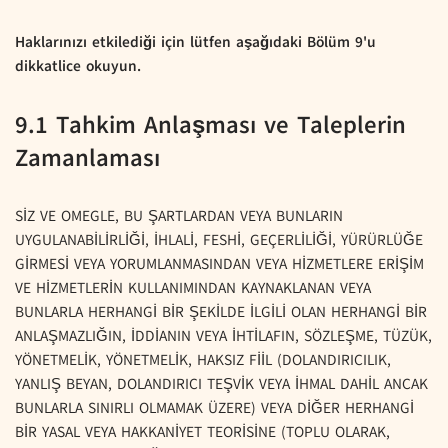
Haklarınızı etkilediği için lütfen aşağıdaki Bölüm 9'u
dikkatlice okuyun.
9.1 Tahkim Anlaşması ve Taleplerin
Zamanlaması
SİZ VE OMEGLE, BU ŞARTLARDAN VEYA BUNLARIN
UYGULANABİLİRLİĞİ, İHLALİ, FESHİ, GEÇERLİLİĞİ, YÜRÜRLÜĞE
GİRMESİ VEYA YORUMLANMASINDAN VEYA HİZMETLERE ERİŞİM
VE HİZMETLERİN KULLANIMINDAN KAYNAKLANAN VEYA
BUNLARLA HERHANGİ BİR ŞEKİLDE İLGİLİ OLAN HERHANGİ BİR
ANLAŞMAZLIĞIN, İDDİANIN VEYA İHTİLAFIN, SÖZLEŞME, TÜZÜK,
YÖNETMELİK, YÖNETMELİK, HAKSIZ FİİL (DOLANDIRICILIK,
YANLIŞ BEYAN, DOLANDIRICI TEŞVİK VEYA İHMAL DAHİL ANCAK
BUNLARLA SINIRLI OLMAMAK ÜZERE) VEYA DİĞER HERHANGİ
BİR YASAL VEYA HAKKANİYET TEORİSİNE (TOPLU OLARAK,