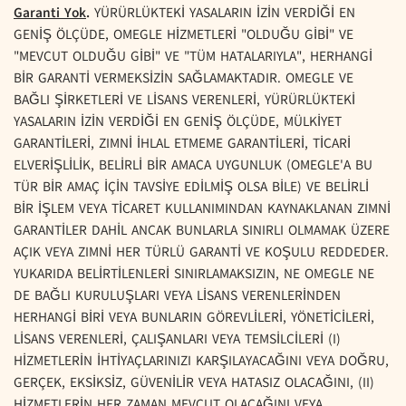
Garanti Yok
.
YÜRÜRLÜKTEKİ YASALARIN İZİN VERDİĞİ EN
GENİŞ ÖLÇÜDE, OMEGLE HİZMETLERİ "OLDUĞU GİBİ" VE
"MEVCUT OLDUĞU GİBİ" VE "TÜM HATALARIYLA", HERHANGİ
BİR GARANTİ VERMEKSİZİN SAĞLAMAKTADIR. OMEGLE VE
BAĞLI ŞİRKETLERİ VE LİSANS VERENLERİ, YÜRÜRLÜKTEKİ
YASALARIN İZİN VERDİĞİ EN GENİŞ ÖLÇÜDE, MÜLKİYET
GARANTİLERİ, ZIMNİ İHLAL ETMEME GARANTİLERİ, TİCARİ
ELVERİŞLİLİK, BELİRLİ BİR AMACA UYGUNLUK (OMEGLE'A BU
TÜR BİR AMAÇ İÇİN TAVSİYE EDİLMİŞ OLSA BİLE) VE BELİRLİ
BİR İŞLEM VEYA TİCARET KULLANIMINDAN KAYNAKLANAN ZIMNİ
GARANTİLER DAHİL ANCAK BUNLARLA SINIRLI OLMAMAK ÜZERE
AÇIK VEYA ZIMNİ HER TÜRLÜ GARANTİ VE KOŞULU REDDEDER.
YUKARIDA BELİRTİLENLERİ SINIRLAMAKSIZIN, NE OMEGLE NE
DE BAĞLI KURULUŞLARI VEYA LİSANS VERENLERİNDEN
HERHANGİ BİRİ VEYA BUNLARIN GÖREVLİLERİ, YÖNETİCİLERİ,
LİSANS VERENLERİ, ÇALIŞANLARI VEYA TEMSİLCİLERİ (I)
HİZMETLERİN İHTİYAÇLARINIZI KARŞILAYACAĞINI VEYA DOĞRU,
GERÇEK, EKSİKSİZ, GÜVENİLİR VEYA HATASIZ OLACAĞINI, (II)
HİZMETLERİN HER ZAMAN MEVCUT OLACAĞINI VEYA