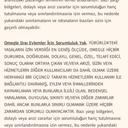
bölgeleri, dolaylı veya arızi zararlar için sorumluluğun hariç
tutulmasına veya sınırlandırılmasına izin vermez, bu nedenle
yukarıdaki sınırlamaların ve istisnaların bazıları sizin için
geçerli olmayabilir.
Omegle Dışı Eylemler İçin Sorumluluk Yok
.
YÜRÜRLÜKTEKİ
YASALARIN İZİN VERDİĞİ EN GENİŞ ÖLÇÜDE, OMEGLE HİÇBİR
DURUMDA, DOĞRUDAN, DOLAYLI, GENEL, ÖZEL, TELAFİ EDİCİ,
SONUÇ OLARAK ORTAYA ÇIKAN VE/VEYA ARIZİ, SİZİN VEYA
HİZMETLERİN DİĞER KULLANICILARI DA DAHİL OLMAK ÜZERE
HERHANGİ BİR ÜÇÜNCÜ TARAFIN HİZMETLERİN KULLANIMI İLE
BAĞLANTILI DAVRANIŞ, EYLEM VEYA İHMALLERİNDEN
KAYNAKLANAN VEYA BUNLARLA İLGİLİ OLAN, BEDENSEL
YARALANMA, DUYGUSAL SIKINTI VE/VEYA DİĞER ZARARLAR
DAHİL ANCAK BUNLARLA SINIRLI OLMAMAK ÜZERE HİÇBİR
ZARARDAN SORUMLU OLMAYACAKTIR. Bazı yargı bölgeleri,
dolaylı veya arızi zararlar için sorumluluğun hariç tutulmasına
veya sınırlandırılmasına izin vermez, bu nedenle yukarıdaki