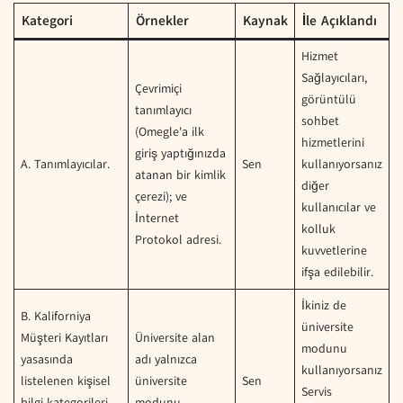
Kategori
Örnekler
Kaynak
İle Açıklandı
Hizmet
Sağlayıcıları,
Çevrimiçi
görüntülü
tanımlayıcı
sohbet
(Omegle'a ilk
hizmetlerini
giriş yaptığınızda
A. Tanımlayıcılar.
Sen
kullanıyorsanız
atanan bir kimlik
diğer
çerezi); ve
kullanıcılar ve
İnternet
kolluk
Protokol adresi.
kuvvetlerine
ifşa edilebilir.
İkiniz de
B. Kaliforniya
üniversite
Müşteri Kayıtları
Üniversite alan
modunu
yasasında
adı yalnızca
kullanıyorsanız
listelenen kişisel
üniversite
Sen
Servis
bilgi kategorileri
modunu