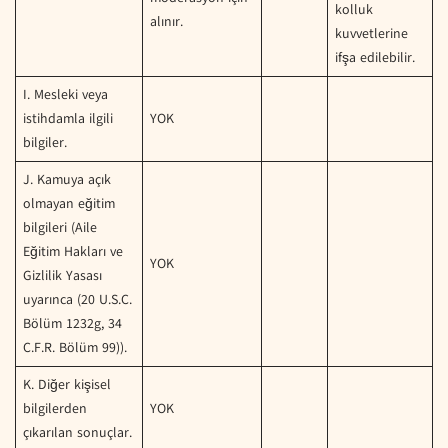
kolluk
alınır.
kuvvetlerine
ifşa edilebilir.
I. Mesleki veya
istihdamla ilgili
YOK
bilgiler.
J. Kamuya açık
olmayan eğitim
bilgileri (Aile
Eğitim Hakları ve
YOK
Gizlilik Yasası
uyarınca (20 U.S.C.
Bölüm 1232g, 34
C.F.R. Bölüm 99)).
K. Diğer kişisel
bilgilerden
YOK
çıkarılan sonuçlar.