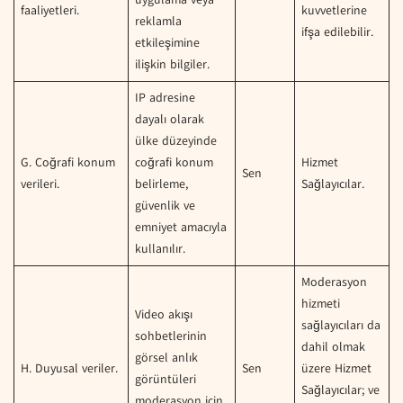
faaliyetleri.
kuvvetlerine
reklamla
ifşa edilebilir.
etkileşimine
ilişkin bilgiler.
IP adresine
dayalı olarak
ülke düzeyinde
G. Coğrafi konum
coğrafi konum
Hizmet
Sen
verileri.
belirleme,
Sağlayıcılar.
güvenlik ve
emniyet amacıyla
kullanılır.
Moderasyon
hizmeti
Video akışı
sağlayıcıları da
sohbetlerinin
dahil olmak
görsel anlık
H. Duyusal veriler.
Sen
üzere Hizmet
görüntüleri
Sağlayıcılar; ve
moderasyon için