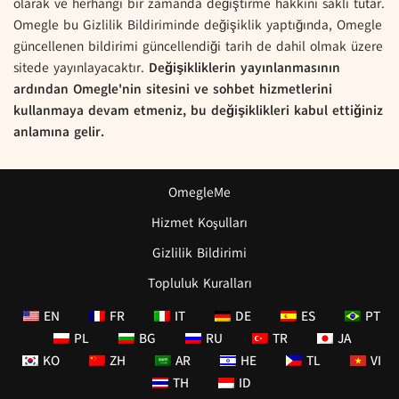
olarak ve herhangi bir zamanda değiştirme hakkını saklı tutar.
Omegle bu Gizlilik Bildiriminde değişiklik yaptığında, Omegle
güncellenen bildirimi güncellendiği tarih de dahil olmak üzere
sitede yayınlayacaktır.
Değişikliklerin yayınlanmasının
ardından Omegle'nin sitesini ve sohbet hizmetlerini
kullanmaya devam etmeniz, bu değişiklikleri kabul ettiğiniz
anlamına gelir.
OmegleMe
Hizmet Koşulları
Gizlilik Bildirimi
Topluluk Kuralları
EN
FR
IT
DE
ES
PT
PL
BG
RU
TR
JA
KO
ZH
AR
HE
TL
VI
TH
ID